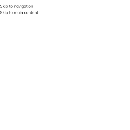
+380953119934
Skip to navigation
Skip to main content
МЕНЮ
Клацніть, щоб збільшити