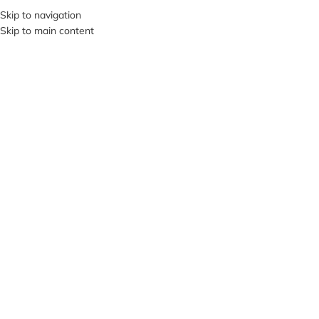
+380953119934
Skip to navigation
Skip to main content
МЕНЮ
Клацніть, щоб збільшити