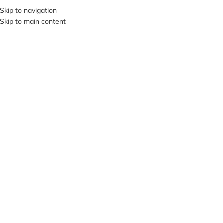
+380953119934
Skip to navigation
Skip to main content
МЕНЮ
Клацніть, щоб збільшити