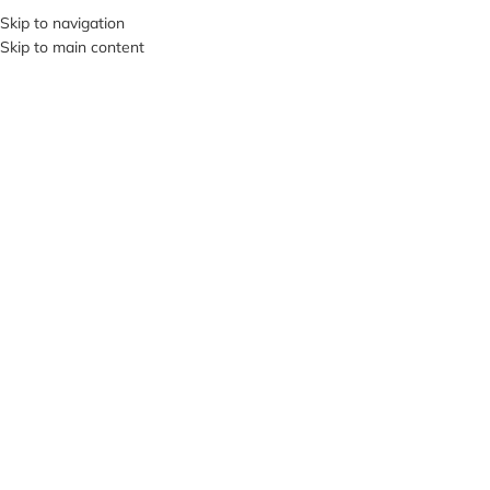
+380953119934
Skip to navigation
Skip to main content
МЕНЮ
Клацніть, щоб збільшити