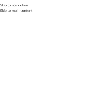
+380953119934
Skip to navigation
Skip to main content
МЕНЮ
Клацніть, щоб збільшити