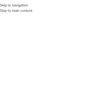
Skip to navigation
SI VIS PACEM, PARA BELLUM…
Skip to main content
В КАТЕГОРИИ
О НА