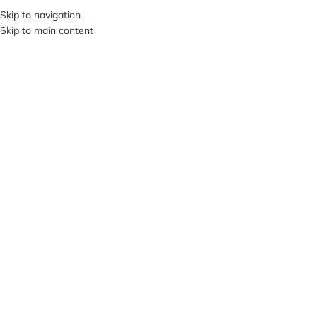
+380953119934
Skip to navigation
Skip to main content
МЕНЮ
НЕМА
Є В Н
АЯВН
ОСТІ
Клацніть, щоб збільшити