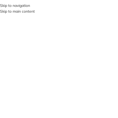
+380953119934
Skip to navigation
Skip to main content
МЕНЮ
Клацніть, щоб збільшити