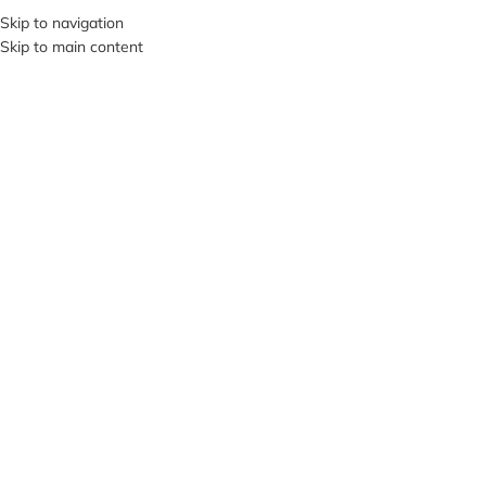
+380953119934
Skip to navigation
Skip to main content
МЕНЮ
Клацніть, щоб збільшити