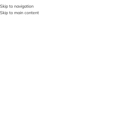
+380953119934
Skip to navigation
Skip to main content
МЕНЮ
Клацніть, щоб збільшити