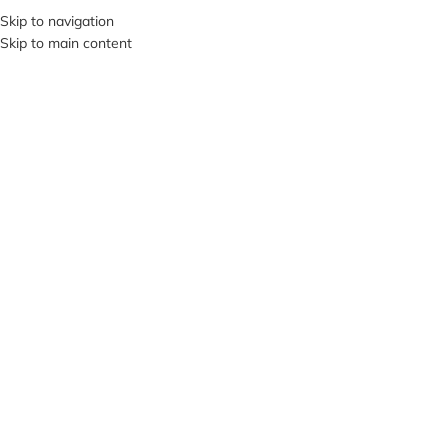
+380953119934
Skip to navigation
Skip to main content
МЕНЮ
Клацніть, щоб збільшити