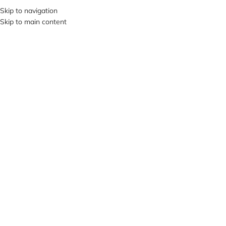
+380953119934
Skip to navigation
Skip to main content
МЕНЮ
Клацніть, щоб збільшити