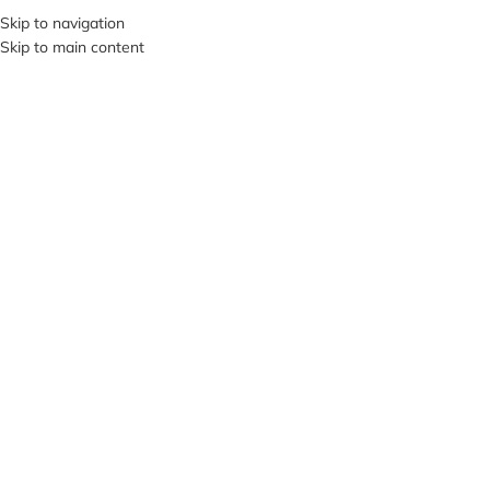
+380953119934
Skip to navigation
Skip to main content
МЕНЮ
Клацніть, щоб збільшити