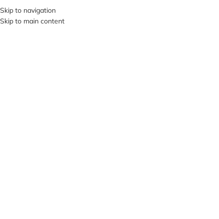
+380953119934
Skip to navigation
Skip to main content
МЕНЮ
Клацніть, щоб збільшити