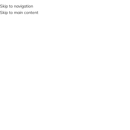
Skip to navigation
SI VIS PACEM, PARA BELLUM…
Skip to main content
В КАТЕГОРИИ
О НА