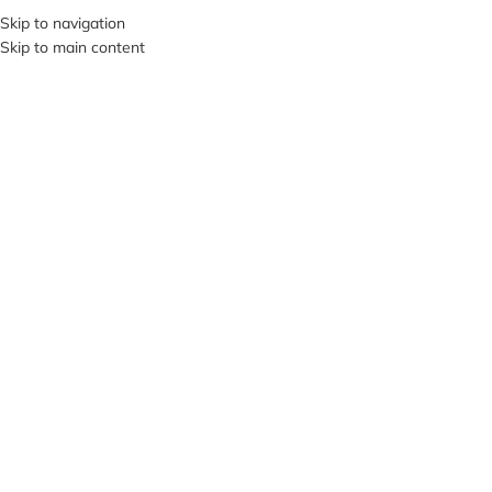
+380953119934
Skip to navigation
Skip to main content
МЕНЮ
Клацніть, щоб збільшити