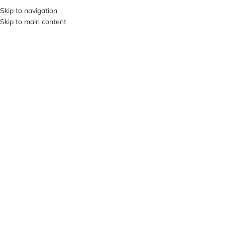
+380953119934
Skip to navigation
Skip to main content
МЕНЮ
Клацніть, щоб збільшити