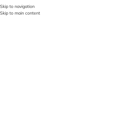
Skip to navigation
SI VIS PACEM, PARA BELLUM…
Skip to main content
ВИБЕРІТЬ КАТЕГОРІЮ
ПРО НА