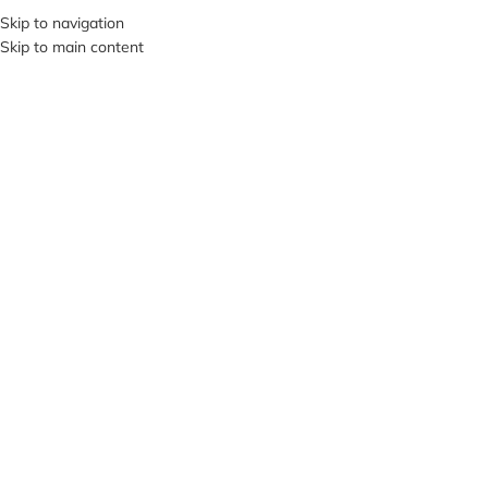
+380953119934
Skip to navigation
Skip to main content
МЕНЮ
Клацніть, щоб збільшити