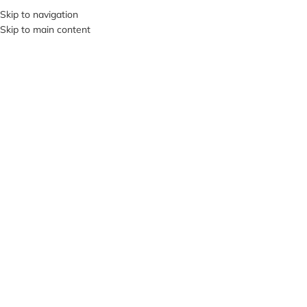
Skip to navigation
SI VIS PACEM, PARA BELLUM…
Skip to main content
ВИБЕРІТЬ КАТЕГОРІЮ
ПРО НА