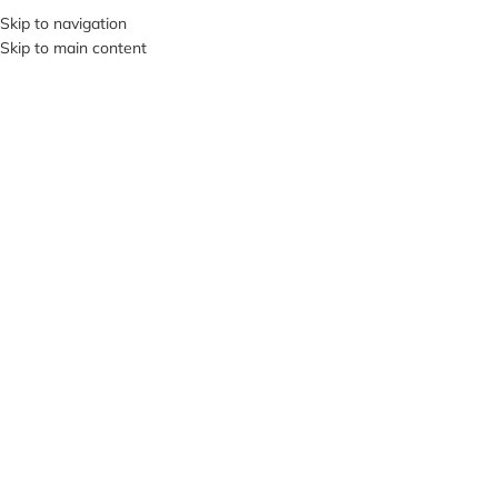
Skip to navigation
SI VIS PACEM, PARA BELLUM…
Skip to main content
ВИБЕРІТЬ КАТЕГОРІЮ
ПРО НА
НЕМА
Є В НА
ЯВНО
СТІ