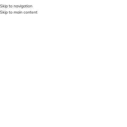
Skip to navigation
SI VIS PACEM, PARA BELLUM…
Skip to main content
ВИБЕРІТЬ КАТЕГОРІЮ
ПРО НА