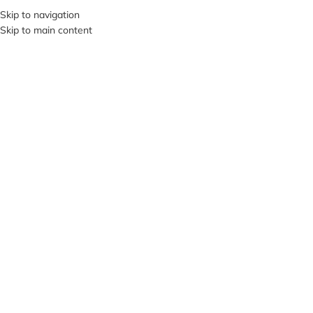
+380953119934
Skip to navigation
Skip to main content
МЕНЮ
НЕМА
Є В Н
АЯВН
ОСТІ
Клацніть, щоб збільшити