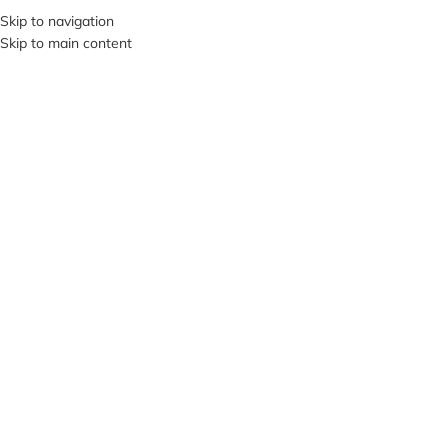
+380953119934
Skip to navigation
Skip to main content
МЕНЮ
Клацніть, щоб збільшити