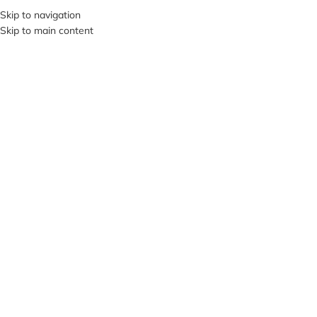
+380953119934
Skip to navigation
Skip to main content
МЕНЮ
Клацніть, щоб збільшити