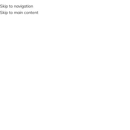
+380953119934
Skip to navigation
Skip to main content
МЕНЮ
Клацніть, щоб збільшити