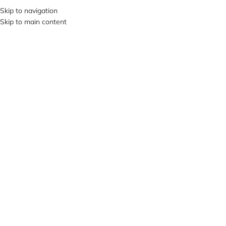
+380953119934
Skip to navigation
Skip to main content
МЕНЮ
ПРОД
АНО
Нажмите, чтобы увеличить