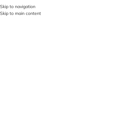
+380953119934
Skip to navigation
Skip to main content
МЕНЮ
ПРОД
АНО
Нажмите, чтобы увеличить