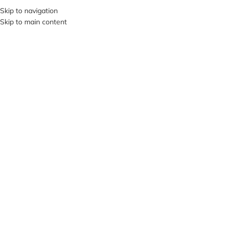
Skip to navigation
SI VIS PACEM, PARA BELLUM…
Skip to main content
ВИБЕРІТЬ КАТЕГОРІЮ
ПРО НА
НЕМА
Є В НА
ЯВНО
СТІ