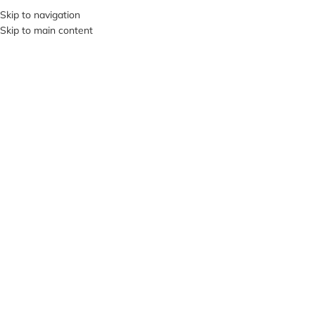
+380953119934
Skip to navigation
Skip to main content
МЕНЮ
РОЗПРОДАЖ
НЕМА
Є В Н
АЯВН
ОСТІ
Клацніть, щоб збільшити