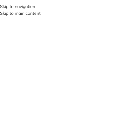
+380953119934
Skip to navigation
Skip to main content
МЕНЮ
НЕМА
Є В Н
АЯВН
ОСТІ
Клацніть, щоб збільшити