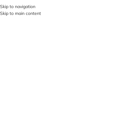
+380953119934
Skip to navigation
Skip to main content
МЕНЮ
Клацніть, щоб збільшити