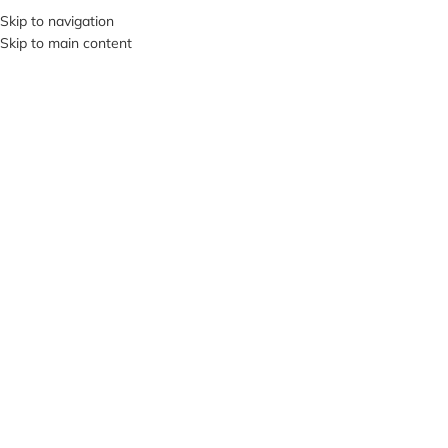
+380953119934
Skip to navigation
Skip to main content
МЕНЮ
Клацніть, щоб збільшити