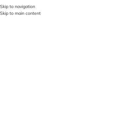
+380953119934
Skip to navigation
Skip to main content
МЕНЮ
НЕМА
Є В Н
АЯВН
ОСТІ
Клацніть, щоб збільшити