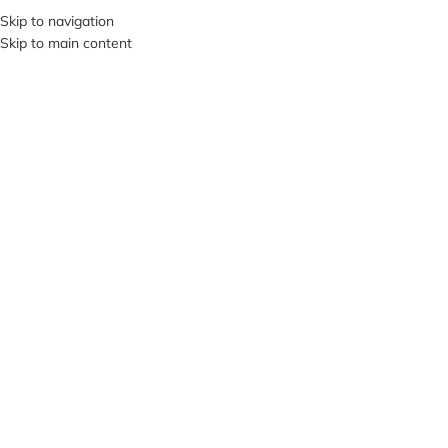
+380953119934
Skip to navigation
Skip to main content
МЕНЮ
Клацніть, щоб збільшити