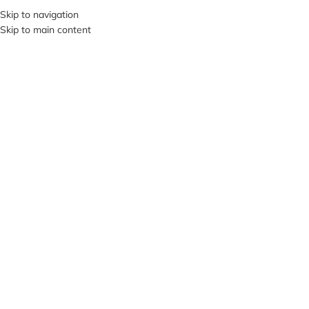
+380953119934
Skip to navigation
Skip to main content
МЕНЮ
Клацніть, щоб збільшити