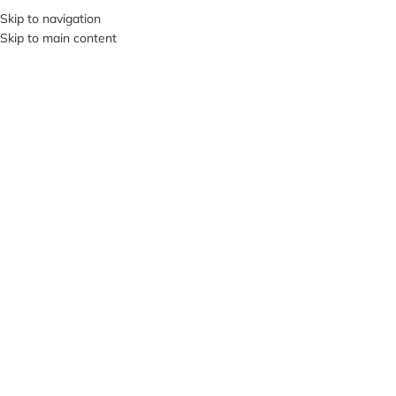
+380953119934
Skip to navigation
Skip to main content
МЕНЮ
НЕМА
Є В Н
АЯВН
ОСТІ
Клацніть, щоб збільшити