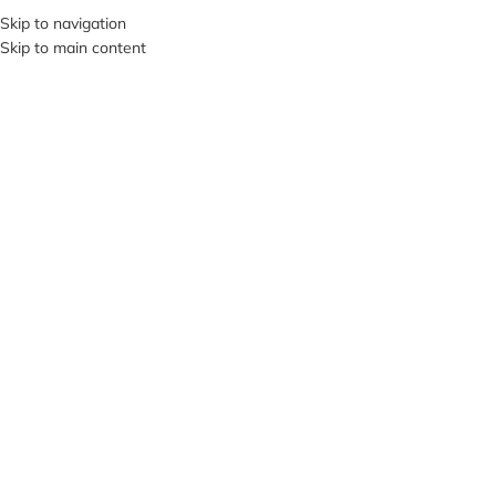
+380953119934
Skip to navigation
Skip to main content
МЕНЮ
НЕМА
Є В Н
АЯВН
ОСТІ
Клацніть, щоб збільшити