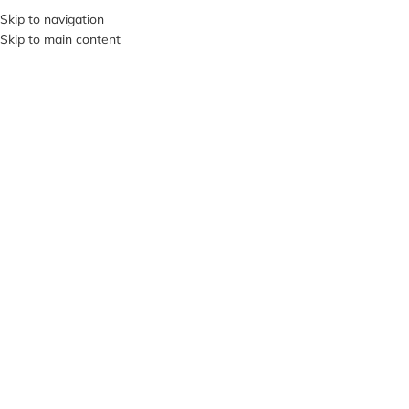
+380953119934
Skip to navigation
Skip to main content
МЕНЮ
Клацніть, щоб збільшити