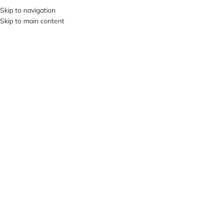
Skip to navigation
SI VIS PACEM, PARA BELLUM…
Skip to main content
ВИБЕРІТЬ КАТЕГОРІЮ
ПРО НА