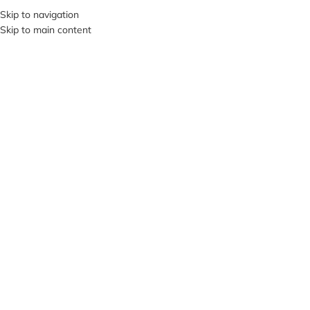
Skip to navigation
SI VIS PACEM, PARA BELLUM…
Skip to main content
ВИБЕРІТЬ КАТЕГОРІЮ
ПРО НА