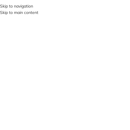
+380953119934
Skip to navigation
Skip to main content
МЕНЮ
Клацніть, щоб збільшити