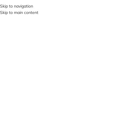
+380953119934
Skip to navigation
Skip to main content
МЕНЮ
НЕМА
Є В Н
АЯВН
ОСТІ
Клацніть, щоб збільшити