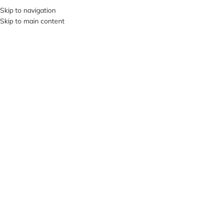
+380953119934
Skip to navigation
Skip to main content
МЕНЮ
Клацніть, щоб збільшити