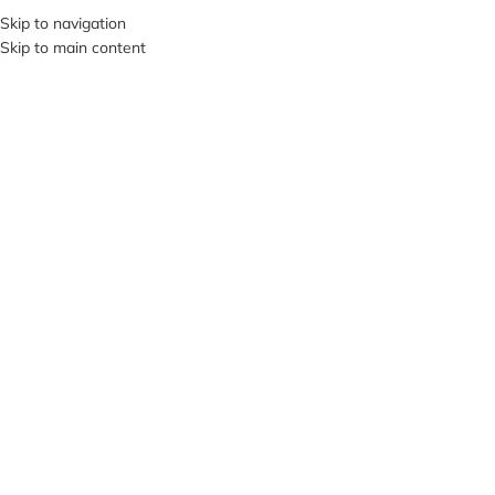
+380953119934
Skip to navigation
Skip to main content
МЕНЮ
ПРОД
АНО
Нажмите, чтобы увеличить