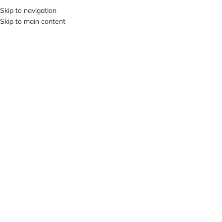
+380953119934
Skip to navigation
Skip to main content
МЕНЮ
ПРОД
АНО
Нажмите, чтобы увеличить