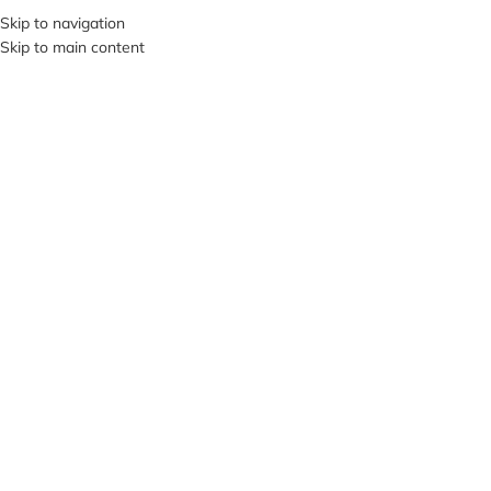
+380953119934
Skip to navigation
Skip to main content
МЕНЮ
ПРОД
АНО
Нажмите, чтобы увеличить