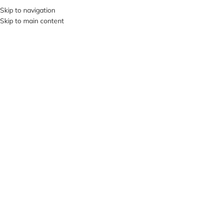
+380953119934
Skip to navigation
Skip to main content
МЕНЮ
ПРОД
АНО
Нажмите, чтобы увеличить