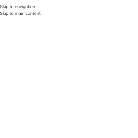
Skip to navigation
SI VIS PACEM, PARA BELLUM…
Skip to main content
В КАТЕГОРИИ
О НА
ПРОД
АНО