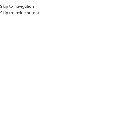
Skip to navigation
SI VIS PACEM, PARA BELLUM…
Skip to main content
В КАТЕГОРИИ
О НА
ПРОД
АНО